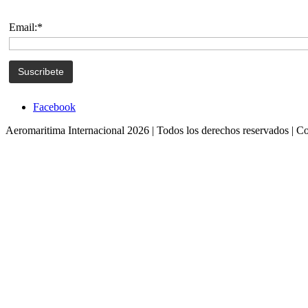
Email:*
Facebook
Aeromaritima Internacional 2026 | Todos los derechos reservados | C
Suscríbete!!
Suscríbete a nuestro Newsletter y te enviare
actualizada sobre el movimiento del Arte e
Email
SU
Ingrese su Email